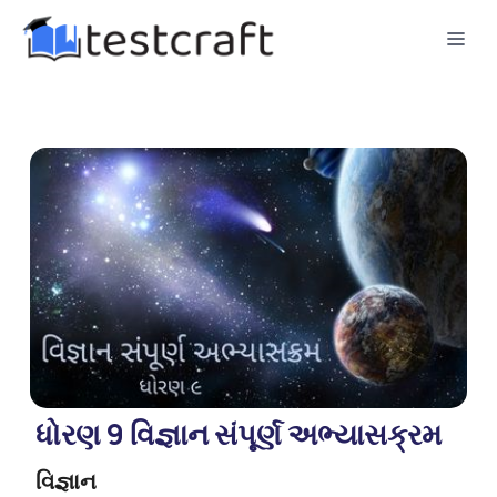
ધોરણ 9 વિજ્ઞાન સંપૂર્ણ અભ્યાસક્રમ
વિજ્ઞાન